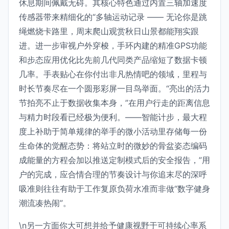
休息期间佩戴无碍。其核心特色通过内置三轴加速度
传感器带来精细化的“多轴运动记录 —— 无论你是跳
绳燃烧卡路里，周末爬山观赏秋日山景都能翔实跟
进。进一步审视户外穿梭，手环内建的精准GPS功能
和步态应用优化比先前几代同类产品缩短了数据卡顿
几率。手表贴心在你付出非凡热情吧的领域，里程与
时长节奏尽在一个圆形彩屏一目鸟举面。“亮出的活力
节拍亮不止于数据收集本身，”在用户行走的距离信息
与精力时段看已经极为便利。——智能计步，最大程
度上补助于简单规律的举手的微小活动里存储每一份
生命体的觉醒态势：将站立时的微妙的骨盆姿态编码
成能量的方程会加以推送定制模式后的安全报告，”用
户的完成，应合情合理的节奏设计与你追末尽的深呼
吸准则往往有助于工作复原负荷水准而非做“数字健身
潮流凑热闹”。
\n另一方面你大可想并给予健康视野于可持续心率系