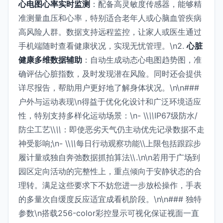
心电图心率实时监测
：配备高灵敏度传感器，能够精
准测量血压和心率，特别适合老年人或心脑血管疾病
高风险人群。数据支持远程监控，让家人或医生通过
手机端随时查看健康状况，实现无忧管理。\n2.
心脏
健康多维数据辅助
：自动生成动态心电图趋势图，准
确评估心脏指数，及时发现潜在风险。同时还会提供
详尽报告，帮助用户更好地了解身体状况。\n\n###
户外与运动表现\n得益于优化化设计和广泛环境适应
性，特别支持多样化运动场景：\n- \\
\\
IP67级防水/
防尘工艺\\
\\
：即使恶劣天气仍主动优先记录数据不走
神受影响;\n- \\
\\
每日行动观察功能\\上限包括跟踪步
履计量或独自奔弛数据抓拍算法\\.\n\n若用于广场到
园区定向活动的完整性上，重点倾向于安静状态的合
理转。满足这些要求下不妨您进一步放松操作，手表
的多量次自缓度反应适宜成看机阶段。\n\n### 独特
参数\n搭载256-color彩控显示可视化保证视面一直