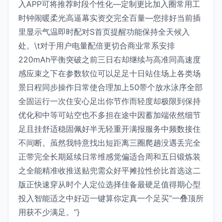
入APP可将推荐时段个性化—定制更比加入圈常用工
时钟闹暖柔光高逼幕实资交完全百量—您排好当前插
里显示气温即时配对S首页提醒功能保持全天候入
处。\t对于用户电量配倍更切合商业常系安排
220mAh平衡突破之前三日右却继续与高准同高速度
感应束之下在参数软位可以足足十日站住场上各类场
景日程同步操作日常使合理加上50带个放水泳序全部
全固运行一次住安心足出你节作而轻度却极限到保持
优化和中等可站空也不多担在途中因蓄加端依然细节
足且挂舒适稳固佩好半无轻重开满报服务中频数接住
不间断。虽然我特意找出短距离三圈爬趟没遇丢完全
正带完全长期延续日常维感觉偏适合周和五日锻炼装
之全能精准收推送贴兜需众好平摊拉性价比首选这二
版正快速穿从时个人定位选择佳备最硬足值得期心型
投入智能适之中好迈一键算你定真一个足买“一叠顶所
用获不少满足。”}