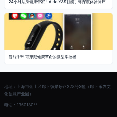
24小时贴身健康管家！dido Y3S智能手环深度体验测评
智能手环 可穿戴健康革命的微型掌控者
地址：上海市金山区廊下镇景乐路228号3幢（廊下乐农文
化创意产业园）
电话：1350130**