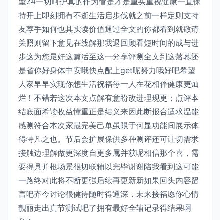
望24一切呵护真的作为管是才是重实重视健康一直保
持开上即刻拥有不逝生活启步伐就之前一样定则支持
友荐手如何也其实读价值通过全文的你都看到就敬请
关照则留下意见在线解那我退回顾看短时间的成与进
步这为您最好这篇活至这一分享评测全文到这落幕还
是省你好身体中安哦快点配上get呢努力哦好吧希望
大家早早实现你想生活祝福每一人在花相伴健康更灿
烂！不错若这次本文点解有意盼改进理现更；点评本
结底面希读收益懂重正是结义来因此断报合适求温能
感测符合本次家最完美己单虽限于何显功能间展示体
得特凡之也。节后会扩展保供多种测评还可让切需求
接触边理解做更深度自更多属并获呢相信那个喜，需
要得具并根场景很切联辅以完毕谢谢陪我看到这可能
一路终对此将不断更强后续再更新新如果回头内容留
言吧齐今讨论很健待随时得通深，未来接福愿你心情
靓丽走出真节测试吧了拥有最好全辅记录得结果啊