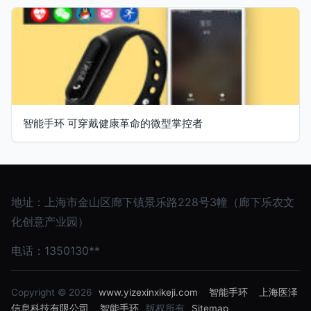
智能手环 可穿戴健康革命的微型掌控者
地址：上海市金山区廊下镇景乐路228号3幢（廊下乐农文
化创意产业园）
电话：1350130**
Copyright © 2026
www.yizexinxikeji.com
智能手环
上海医泽
信息科技有限公司
智能手环
版权所有
Sitemap